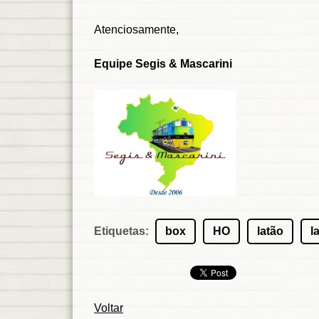
Atenciosamente,
Equipe Segis & Mascarini
Etiquetas
:
box
HO
latão
l
Voltar