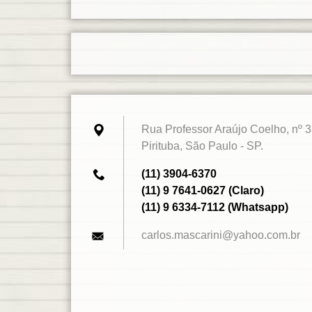
Rua Professor Araújo Coelho, nº 3
Pirituba, São Paulo - SP.
(11) 3904-6370
(11) 9 7641-0627 (Claro)
(11) 9 6334-7112 (Whatsapp)
carlos.m
ascarini
@yahoo.c
om.br