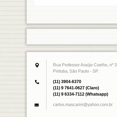
Rua Professor Araújo Coelho, nº 3
Pirituba, São Paulo - SP.
(11) 3904-6370
(11) 9 7641-0627 (Claro)
(11) 9 6334-7112 (Whatsapp)
carlos.m
ascarini
@yahoo.c
om.br