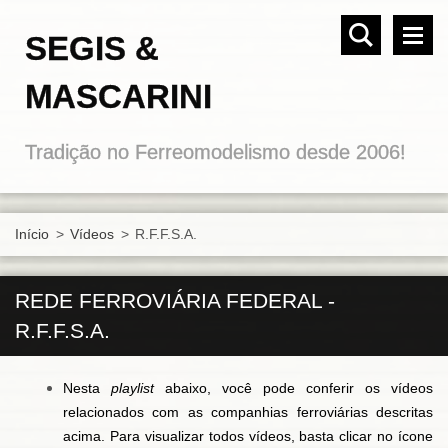
SEGIS &
MASCARINI
Tradição no Ferreomodelismo desde 2006!
Início
>
Vídeos
>
R.F.F.S.A.
REDE FERROVIÁRIA FEDERAL -
R.F.F.S.A.
Nesta
playlist
abaixo, você pode conferir os vídeos
relacionados com as companhias ferroviárias descritas
acima. Para visualizar todos vídeos, basta clicar no ícone