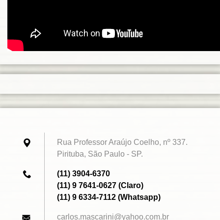
Rua Professor Araújo Coelho, nº 337.
Pirituba, São Paulo - SP.
(11) 3904-6370
(11) 9 7641-0627 (Claro)
(11) 9 6334-7112 (Whatsapp)
carlos.m
ascarini
@yahoo.c
om.br