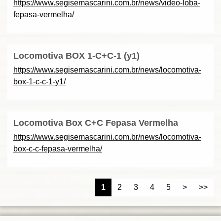
https://www.segisemascarini.com.br/news/video-loba-
fepasa-vermelha/
Locomotiva BOX 1-C+C-1 (y1)
https://www.segisemascarini.com.br/news/locomotiva-
box-1-c-c-1-y1/
Locomotiva Box C+C Fepasa Vermelha
https://www.segisemascarini.com.br/news/locomotiva-
box-c-c-fepasa-vermelha/
1
2
3
4
5
>
>>