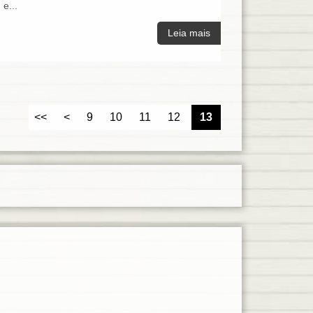
e...
Leia mais
<<
<
9
10
11
12
13