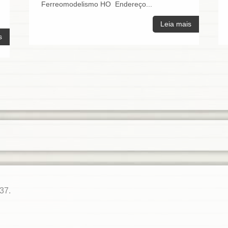
Ferreomodelismo HO Endereço...
Leia mais
s
37.